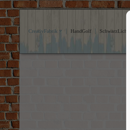
Login
Suppo
CreativFabrik
HandGolf
SchwarzLicht
Benutzername
Lorem ipsu
24
Passwort
Anmelden
We offer s
Mon - Fri
Register
|
Lost your password?