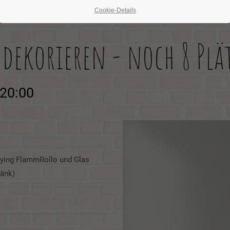
Cookie-Details
dekorieren - noch 8 Plät
–20:00
 Flying FlammRollo und Glas
ränk)