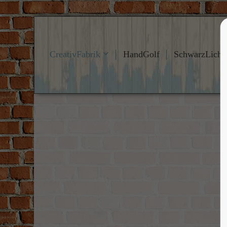
Login
Suppo
CreativFabrik
HandGolf
SchwarzLicht
Benutzername
Lorem ipsu
24
Passwort
Anmelden
We offer s
Mon - Fri
Register
|
Lost your password?