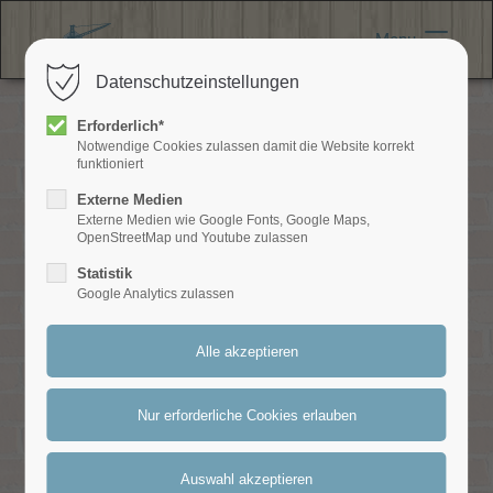
Menu
Login
Datenschutzeinstellungen
Benutzername
Erforderlich*
Notwendige Cookies zulassen damit die Website korrekt
funktioniert
Passwort
Externe Medien
Externe Medien wie Google Fonts, Google Maps,
OpenStreetMap und Youtube zulassen
Statistik
Google Analytics zulassen
Anmelden
Register
|
Lost your password?
Support
Badekugeln
Lorem ipsum dolor sit amet: